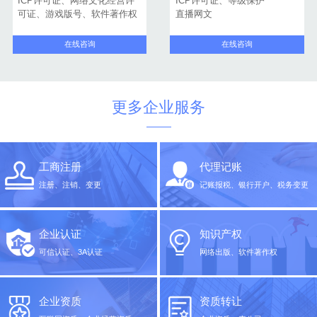
ICP许可证、网络文化经营许
ICP许可证、等级保护
可证、游戏版号、软件著作权
直播网文
在线咨询
在线咨询
更多企业服务
工商注册
代理记账
注册、注销、变更
记账报税、银行开户、税务变更
企业认证
知识产权
可信认证、3A认证
网络出版、软件著作权
企业资质
资质转让