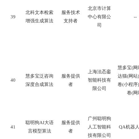
北京市计算
北科文本检索
服务技术
39
中心有限公
--
增强生成算法
支持者
司
慧多宝
(
网
上海法忞銮
慧多宝泛咨询
服务提供
达猫
(
网站
40
智能科技有
深度合成算法
者
卷
(
小程序
限公司
卷
(
网
广州聪明狗
聪明狗
AI
大语
服务提供
41
人工智能科
QA
机器
言模型算法
者
技有限公司