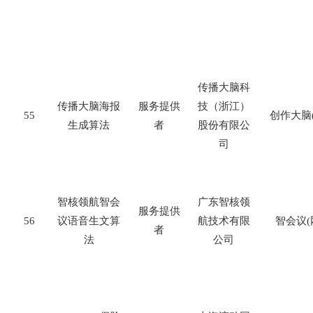
传播大脑科
传播大脑海报
服务提供
技（浙江）
55
创作大脑
生成算法
者
股份有限公
司
智核领航智会
广东智核领
服务提供
56
议语音生文算
航技术有限
智会议
(
者
法
公司