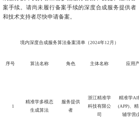
案手续。请尚未履行备案手续的深度合成服务提供者
和技术支持者尽快申请备案。
境内
深度合成服务算法备案清单
（
2024年12月
）
序号
算法名称
角色
主体名称
应用
浙江精准学
精准学
AI
精准学多模态
服务提供
1
科技有限公
(APP)
、精
生成算法
者
司
辅学营
(