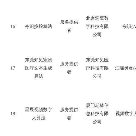
北京洞窝数
服务提供
16
夸识换脸算法
字科技有限
夸识
(A
者
公司
东莞知见宠物
东莞知见医
服务提供
17
医疗文本生成
疗科技有限
汪喵灵灵
(
者
算法
公司
厦门老林信
星辰视频数字
服务提供
18
息科技有限
视频数字
人算法
者
公司