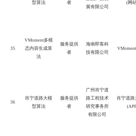
型算法
者
(
网
展有限公司
VMoment
多模
服务提供
海南即客科
35
态内容生成算
VMoment
者
技有限公司
法
广州肖宁道
肖宁道路大模
服务提供
路工程技术
肖宁道路
36
型算法
者
研究事务所
(APP
有限公司