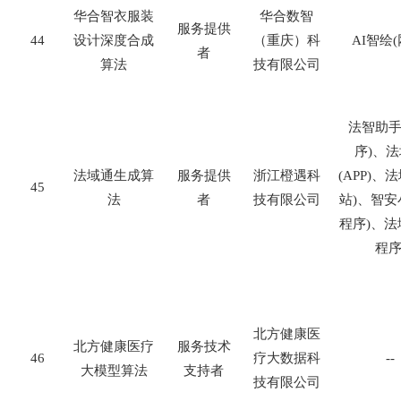
华合智衣服装
华合数智
服务提供
44
设计深度合成
（重庆）科
AI
智绘
(
者
算法
技有限公司
法智助
序
)
、法
法域通生成算
服务提供
浙江橙遇科
(APP)
、法
45
法
者
技有限公司
站
)
、智安
程序
)
、法
程
北方健康医
北方健康医疗
服务技术
46
疗大数据科
--
大模型算法
支持者
技有限公司