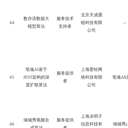
北京天成通
数亦语数据大
服务技术
64
链科技有限
--
模型算法
支持者
公司
笔魂
AI
基于
上海爱绘网
服务提供
65
JEST
架构的深
络科技有限
笔魂
AI(
者
度扩散算法
公司
上海决明子
倾城秀视频合
服务提供
66
信息科技有
倾城秀
(
成算法
者