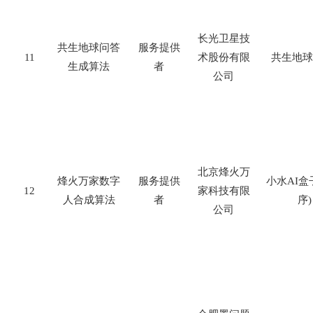
长光卫星技
共生地球问答
服务提供
11
术股份有限
共生地球
生成算法
者
公司
北京烽火万
烽火万家数字
服务提供
小水
AI
盒
12
家科技有限
人合成算法
者
序
)
公司