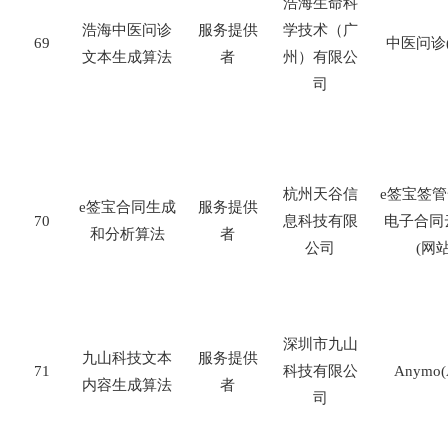
浩海生命科
浩海中医问诊
服务提供
学技术（广
69
中医问诊
文本生成算法
者
州）有限公
司
杭州天谷信
e
签宝签管
e
签宝合同生成
服务提供
70
息科技有限
电子合同
和分析算法
者
公司
(
网
深圳市九山
九山科技文本
服务提供
71
科技有限公
Anymo(
内容生成算法
者
司