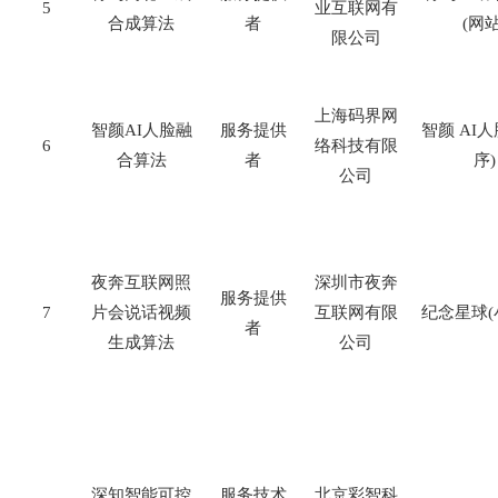
5
业互联网有
合成算法
者
(
网
限公司
上海码界网
智颜
AI
人脸融
服务提供
智颜
AI
人
6
络科技有限
合算法
者
序
)
公司
夜奔互联网照
深圳市夜奔
服务提供
7
片会说话视频
互联网有限
纪念星球
(
者
生成算法
公司
深知智能可控
服务技术
北京彩智科