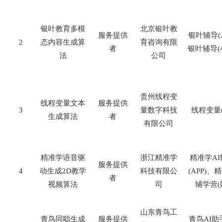
银叶教育多模
北京银叶教
服务提供
银叶辅导
(
2
态内容生成算
育咨询有限
者
银叶辅导
(
法
公司
贵州线程变
线程变量文本
服务提供
3
量数字科技
线程变量
生成算法
者
有限公司
精准学语音驱
浙江精准学
精准学
AI
服务提供
4
动生成
2D
教学
科技有限公
(APP)
、精
者
视频算法
司
辅学营
(
山东青鸟工
青鸟同聪生成
服务提供
青鸟
AI
助