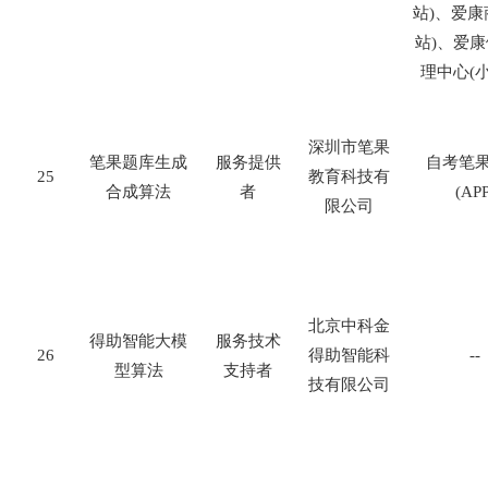
站
)
、爱康
站
)
、爱康
理中心
(
深圳市笔果
笔果题库生成
服务提供
自考笔
25
教育科技有
合成算法
者
(APP
限公司
北京中科金
得助智能大模
服务技术
26
得助智能科
--
型算法
支持者
技有限公司