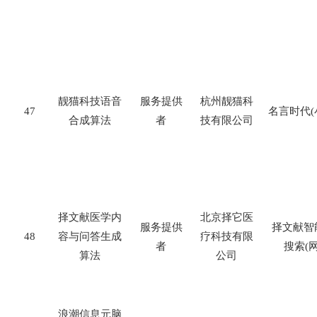
靓猫科技语音
服务提供
杭州靓猫科
47
名言时代
(
合成算法
者
技有限公司
择文献医学内
北京择它医
服务提供
择文献智
48
容与问答生成
疗科技有限
者
搜索
(
算法
公司
浪潮信息元脑