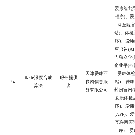
爱康智能
程序
)
、爱
网医院
站
)
、体检
序
)
、爱康
查报告
(AP
告独立化
(
企业平台
(
天津爱康互
爱康体
ikkie
深度合成
服务提供
24
联网信息服
站
)
、爱康
算法
者
务有限公司
药房官网
(
爱康体检
序
)
、爱康
(APP)
、爱
互联网医
序
)
、爱