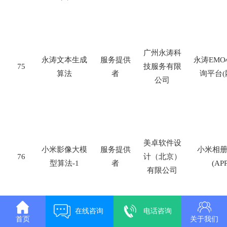
广州永涛科
永涛文本生成
服务提供
永涛
EMO
75
技服务有限
算法
者
询平台
(
公司
美卓软件设
小米影像大模
服务提供
小米相
76
计（北京）
型算法
-1
者
(APP
有限公司
在线咨询
电话咨询
首页
关于我们
优三缔科技