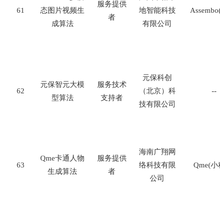
服务提供
61
态图片视频生
地智能科技
Assembo
者
成算法
有限公司
元保科创
元保智元大模
服务技术
62
（北京）科
--
型算法
支持者
技有限公司
海南广翔网
Qme
卡通人物
服务提供
63
络科技有限
Qme(
小
生成算法
者
公司