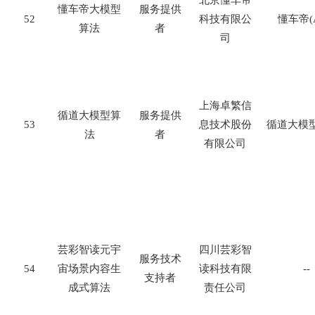
懂车帝大模型
服务提供
52
科技有限公
懂车帝
(
算法
者
司
上海卓繁信
循道大模型算
服务提供
53
息技术股份
循道大模
法
者
有限公司
芸彩智读元宇
四川芸彩智
服务技术
54
宙场景内容生
读科技有限
--
支持者
成式算法
责任公司