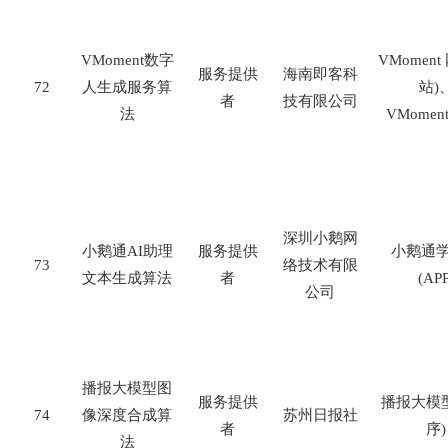
VMoment
数字
VMoment
服务提供
海南即客科
72
人生成服务算
站
)
者
技有限公司
法
VMoment
深圳小鹅网
小鹅通
AI
助理
服务提供
小鹅通
73
络技术有限
文本生成算法
者
(APP
公司
播报大模型图
服务提供
播报大模
74
像深度合成算
苏州日报社
者
序
)
法